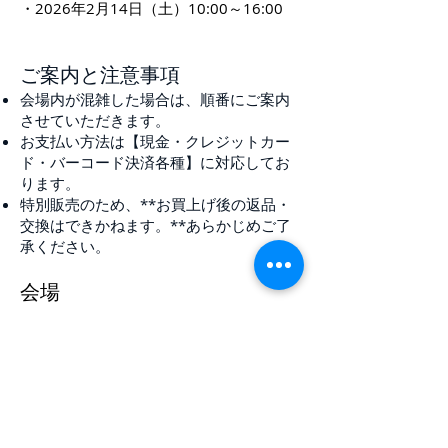
・2026年2月14日（土）10:00～16:00
ご案内と注意事項
会場内が混雑した場合は、順番にご案内
させていただきます。
お支払い方法は【現金・クレジットカー
ド・バーコード決済各種】に対応してお
ります。
特別販売のため、**お買上げ後の返品・
交換はできかねます。**あらかじめご了
承ください。
会場
宮原さん家
〒649-0435 和歌山県有田市宮原町滝川
原1番地
※宮原小学校すぐ横（もと宮原駐在所）
※JR紀伊宮原駅から徒歩10分
お問い合わせ